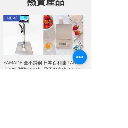
熱賣產品
NEW
YAMADA 全不銹鋼
日本百利達 TANITA
IP68級別防水地磅
電子廚房磅 KD-321
（中型稱台）
價格
HK$330.00
價格
HK$2,800.00
NEW