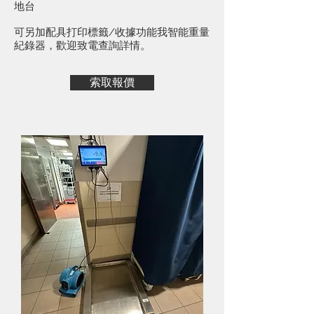
地台
​可另加配具打印標籤/收據功能我智能重量
紀錄器，歡迎致電查詢詳情。
索取報價