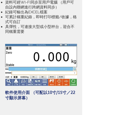
資料可經WI-FI同步至用戶電腦 （用戶可
自設內聯網進行跨網資料同步）
紀錄可輸出為EXCEL檔案
可累計稱重紀錄，即時打印標籤/收據，格
式可自訂
​具彈性，可連接大型或小型秤台，迎合不
同稱重需要
​軟件使用介面 （可配以10寸/15寸／22
寸顯示屏幕）