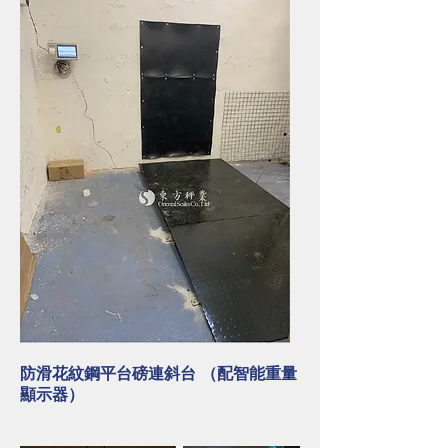
​防滑花紋鋼平台磅連斜台 （配智能重量
顯示器）