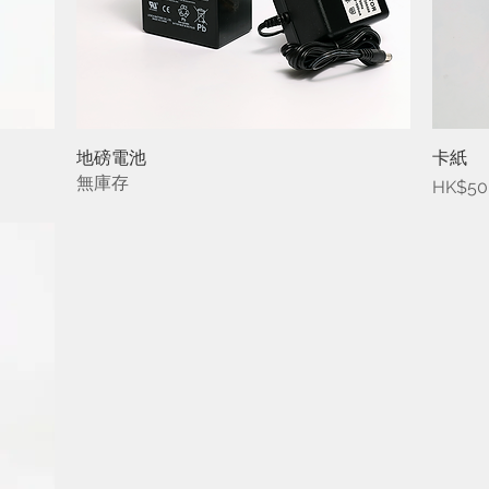
地磅電池
快速瀏覽
卡紙
無庫存
價格
HK$50