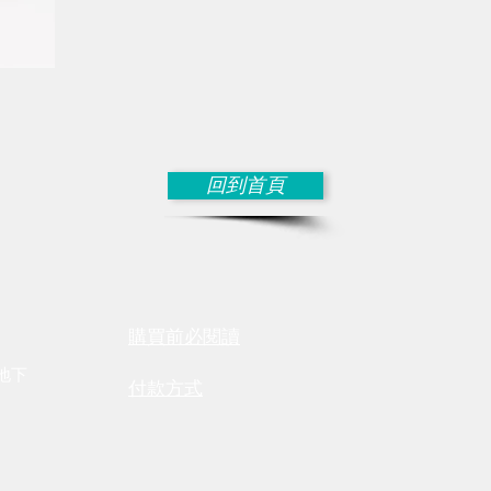
回到首頁
保養維修須知
​購買前必
閱讀
號地下
付款方式