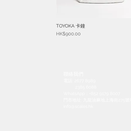
TOYOKA 卡鐘
快速瀏覽
價格
HK$900.00
聯絡我們
電話: 2677 8989
2385 6088
​WhatsApp：+852 9179 8007
​門市地址: 九龍油麻地上海街275
info@scales.hk