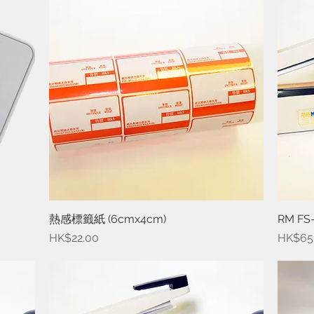
熱感標籤紙 (6cmx4cm)
快速瀏覽
RM F
價格
價格
HK$22.00
HK$65