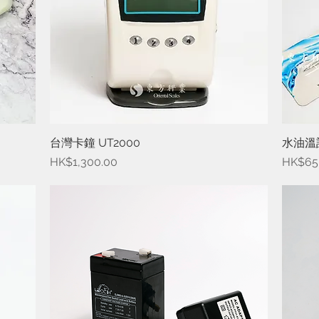
台灣卡鐘 UT2000
快速瀏覽
水油溫
價格
價格
HK$1,300.00
HK$65