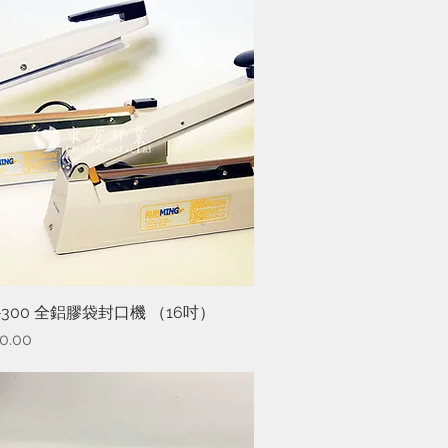
S-300 全鋁膠袋封口機 （16吋）
快速瀏覽
0.00