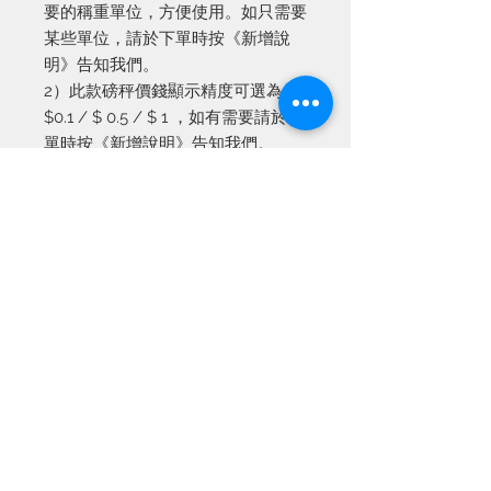
要的稱重單位，方便使用。如只需要
某些單位，請於下單時按《新增說
明》告知我們。
2）此款磅秤價錢顯示精度可選為
$0.1 / $ 0.5 / $ 1 ，如有需要請於下
單時按《新增說明》告知我們。
產品資訊
產品保養期為由購買當天起計算六個月
換貨
(
以單據上日期作準
)
，保養期過後可能
需付維修及零件費用。
產品出門並不設退貨，如有任何問題，
送貨
請於七天內帶用同收據到專門店更換。
經檢查後若證實產品遭受人為破壞及使
你可以採用以下途徑找領取已購買的產
用不當做成損毀，本公司可能不接受任
付款方式
品
:
何產品更換。
1.
於
3-5
天內親身到專門店取貨。專門
閣下可自由選擇以下付款方式
:
店地址
:
九龍油麻地上海街
275
號地下
1.
到專門店取貨時付款
(
只收現金
)
。
2.
採用順豐速遞服務，我們將會代為寄
2.
銀行轉帳到本公司銀行戶口，然後電
出，運費由買買家收貨時支付。