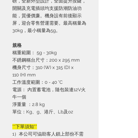
磅，全新外型設計，全面提升按鍵，
開關及充電插頭均支援防潮防油功
能，質優價廉。機身設有前後顯示
屏，迎合零售營運需要。最高稱量為
30kg，最小稱量為5g。
規格
稱重範圍：
5g - 30kg
不銹鋼稱台尺寸：
200 x 295 mm
機身尺寸：
310 (W) x 315 (D) x
110 (H) mm
工作溫度範圍：
0 - 40 °C
電源：
內置蓄電池，隨包裝連
12V
火
牛一個
淨重量
：
2.8 kg
單位：
Kg
、
g
、港斤、
Lb及oz
**下單須知**
1）本公司可恊助客人鎖上部份不需