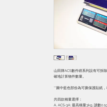
山田牌ACS數件磅系列設有可拆
確地計算物件數量。
**圖中藍色部份為可撕保護貼紙
共四款稱量選擇：
A. ACS-3A: 最高稱量3kg, 讀數0.1