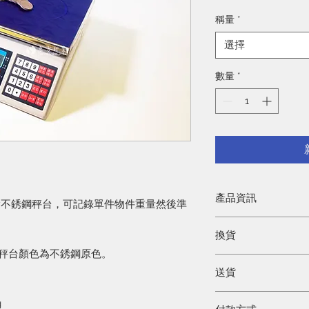
格
稱量
*
選擇
數量
*
產品資訊
除不銹鋼秤台，可記錄單件物件重量然後準
產品保養期為由購買
換貨
準
)
，保養期過後可能
，秤台顏色為不銹鋼原色。
產品出門並不設退貨
送貨
收據到專門店更換。
使用不當做成損毀，
你可以採用以下途徑
g