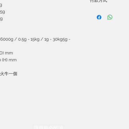
付款方式
1.
於
3-5
天內親身到專
g
上海街
275
號地下
閣下可自由選擇以下
5g
2.
採用順豐速遞服務
1.
到專門店取貨時付
g
收貨時支付。
2.
銀行轉帳到本公司
3.
全單超過港幣一千
據給我們以茲證明。
3. Payme到＋852 917
00g / 0.5g - 15kg / 1g - 30kg5g -
D) mm
0 (H) mm
V火牛一個
保養維修須知
​購買前必
閱讀