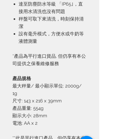
達至防塵防水等級 「IP65｣，直
接用水清洗也沒有問題
秤盤可取下來清洗，時刻保持清
潔
設有毫升模式，方便水或牛奶等
液體測量
*產品為平行進口貨品, 但仍享有本公
司提供之保養維修服務
產品規格
最大秤量/ 最小顯示單位: 2000g/
1g
尺寸: 143 x 216 x 39mm
產品重量: 554g
顯示大小: 28mm
電池: AA x 2
**此是平行進口產品，但仍享有本公