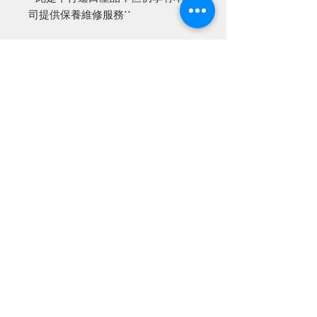
司提供保養維修服務**
產品資訊
產品保養期為由購買當天起計算六個月
換貨
(
以單據上日期作準
)
，保養期過後可能
需付維修及零件費用。
產品出門並不設退貨，如有任何問題，
送貨
請於七天內帶用同收據到專門店更換。
經檢查後若證實產品遭受人為破壞及使
你可以採用以下途徑找領取已購買的產
用不當做成損毀，本公司可能不接受任
付款方式
品
:
何產品更換。
1.
於
3-5
天內親身到專門店取貨。專門
閣下可自由選擇以下付款方式
:
店地址
:
九龍油麻地上海街
275
號地下
1.
到專門店取貨時付款
(
只收現金
)
。
2.
採用順豐速遞服務，我們將會代為寄
2.
銀行轉帳到本公司銀行戶口，然後電
出，運費由買買家收貨時支付。
郵或
WhatsApp
收據給我們以茲證明。
3.
全單超過港幣一千元的話，我們會提
聯絡我們
3. Payme 到＋852 9179 8007
供免費運貨服務。
電話:
2677 8989
2385 6088
​WhatsApp：+852
9179 8007