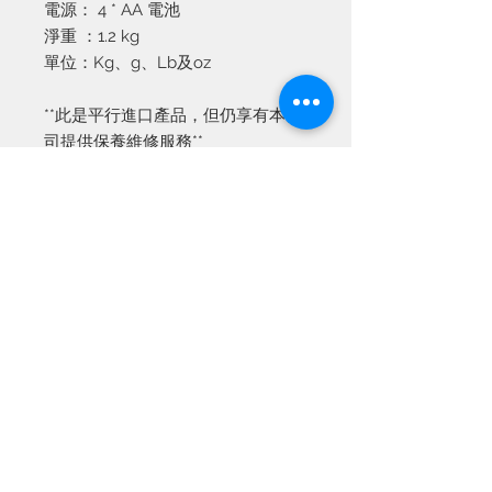
電源：
4 * AA 電池
淨重
：
1.2 kg
單位：
Kg
、
g
、
Lb
及
oz
**此是平行進口產品，但仍享有本公
司提供保養維修服務**
產品資訊
產品保養期為由購買當天起計算六個月
換貨
(以單據上日期作準)，保養期過後可能
需付維修及零件費用。
產品出門並不設退貨，如有任何問題，
送貨
請於七天內帶用同收據到專門店更換。
經檢查後若證實產品遭受人為破壞及使
你可以採用以下途徑找領取已購買的產
用不當做成損毀，本公司可能不接受任
付款方式
品:
何產品更換。
1. 於3-5天內親身到專門店取貨。專門
閣下可自由選擇以下付款方式:
店地址: 九龍油麻地上海街275號地下
1. 到專門店取貨時付款 (只收現金)。
2. 採用順豐速遞服務，我們將會代為寄
2. 銀行轉帳到本公司銀行戶口，然後電
出，運費由買買家收貨時支付。