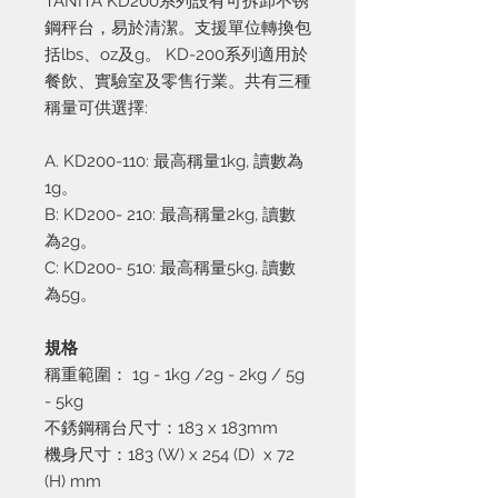
TANITA KD200系列設有可拆卸不锈
鋼秤台，易於清潔。支援單位轉換包
括lbs、oz及g。 KD-200系列適用於
餐飲、實驗室及零售行業。共有三種
稱量可供選擇:
A. KD200-110: 最高稱量1kg, 讀數為
1g。
B: KD200- 210: 最高稱量2kg, 讀數
為2g。
C: KD200- 510: 最高稱量5kg, 讀數
為5g。
規格
稱重範圍：
1g - 1kg /2g - 2kg / 5g
- 5kg
不銹鋼稱台尺寸：
183 x 183mm
機身尺寸：
183 (W) x 254 (D) x 72
(H) mm