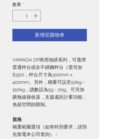
數量
*
新增至購物車
YAMADA DP商用地磅系列，可選擇
普通秤台或全不銹鋼秤台（需另加
$350)，秤台尺寸為300mm x
400mm。另外，稱重可設至50kg -
150kg，讀數設為5g - 20g。可另加
購無線接收器，支援遙距計重功能，
免卻空間的限制。
規格
稱重範圍選項（如有特別要求，請預
先致電本公司查詢）：