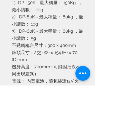
1）DP-150K - 最大稱量： 150Kg ，
最小讀數： 20g
2) DP-80K - 最大稱量： 80kg ，最
小讀數： 10g
3) DP-60K - 最大稱量： 60kg ，最
小讀數： 5g
不銹鋼稱台尺寸：
300 x 400mm
錶頭尺寸：
255 (W) x 154 (H) x 70
(D) mm
機身高度：
700mm ( 可能因批次不
同出現差異）
電源：
內置電池，隨包裝連
12V
火
牛一個
淨重
：約
8 kg
單位：
Kg
、
g
、港斤、
Lb
及
oz
產品資訊
可選擇普通秤台或全不銹鋼秤台，秤台