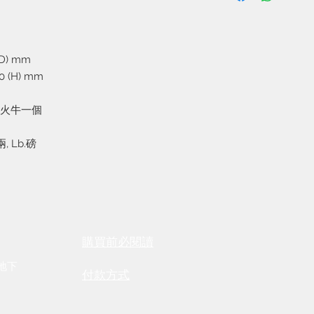
收貨時支付。
2. 銀行轉帳到本公司
3. 全單超過港幣一
據給我們以茲證明。
(D) mm
00 (H) mm
火牛一個
, Lb.磅
保養維修須知
​購買前必
閱讀
號地下
付款方式