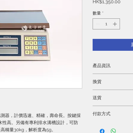
價
HK$1,350.00
格
數量
*
產品資訊
台灣英展牌防水計價磅
換貨
品保養期為由購買當天
準)，保養期過後可能
產品出門並不設退貨
送貨
收據到專門店更換。
使用不當做成損毀，
你可以採用以下途徑找
付款方式
1. 於3-5天內親身
感測器，計價迅速、精確，壽命長。按鍵採
上海街275號地下
水性高。另備有專利排水溝槽設計，可防
閣下可自由選擇以下付
2. 採用順豐速遞服
稱量30kg，解析度為5g。
1. 到專門店取貨時付款