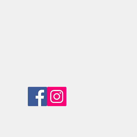
銀行戶口，然後電郵或WhatsApp收
千元的話，我們會提供免費運貨服務。