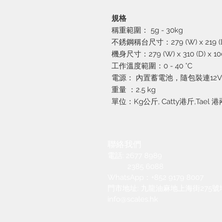
規格
稱重範圍：
5g - 30kg
不銹鋼稱台尺寸：
279 (W) x 219 
機身尺寸：
279 (W) x 310 (D) x 1
工作溫度範圍：
0 - 40 °C
電源：
內置蓄電池，隨包裝連
12V
重量
：
2.5 kg
單位：Kg公斤, Catty港斤,Tael 港兩
聯絡我們
電話: 2677 8989
2385 6088
​WhatsApp：+852 9179 8007
​門市地址: 九龍油麻地上海街275
info@scales.hk