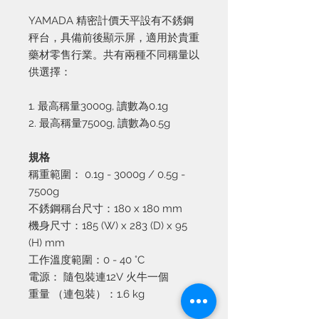
YAMADA 精密計價天平設有不銹鋼
秤台，具備前後顯示屏，適用於貴重
藥材零售行業。共有兩種不同稱量以
供選擇：
1. 最高稱量3000g, 讀數為0.1g
2. 最高稱量7500g, 讀數為0.5g
規格
稱重範圍：
0.1g - 3000g / 0.5g -
7500g
不銹鋼稱台尺寸：1
80 x 180 mm
機身尺寸：
185 (W) x 283 (D) x 95
(H) mm
工作溫度範圍：
0 - 40 °C
電源：
隨包裝連
12V
火牛一個
重量
（連包裝）：
1.6 kg