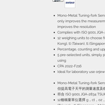
Mono-Metal Tuning-fork Sen
only improves the measuremen
improves the resolution
Complies with ISO 9001 JQA
12 weighing units to choose fro
Kong), tl (Taiwan), tl (Singap
Percentage, counting and upp
5 pre-selected units, simply 
using
CPA 2022-F216
Ideal for laboratory use orjew
Mono-Metal Tuning-fork
但提高電子天平的測量速度及
符合 ISO 9001 JQA-2834 TS
12種稱量單位選擇 g，ct，oz，lb，