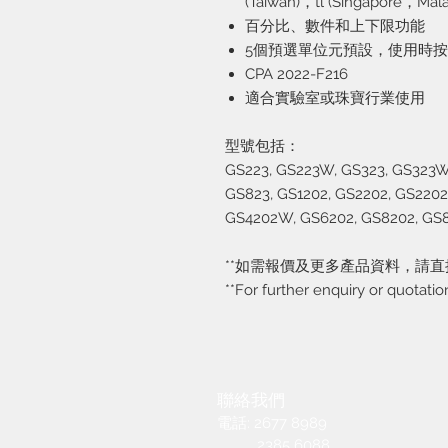
(Taiwan)，tl (Singapore，M
百分比、數件和上下限功能
5個預選單位元預設，使用時
CPA 2022-F216
適合實驗室或珠寶行業使用
型號包括：
GS223, GS223W, GS323, GS323W
GS823, GS1202, GS2202, GS220
GS4202W, GS6202, GS8202, GS8
**如需報價及更多產品資料，請
**For further enquiry or quotatio
聯絡我們
電話: 2677 8989
2385 6088