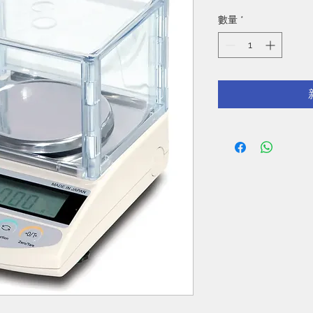
格
數量
*