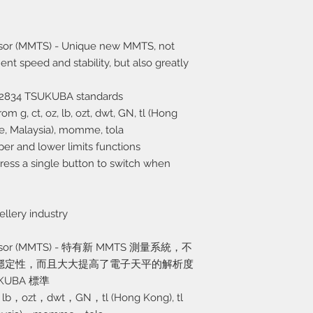
sor (MMTS) - Unique new MMTS, not
t speed and stability, but also greatly
-2834 TSUKUBA standards
m g, ct, oz, lb, ozt, dwt, GN, tl (Hong
ore, Malaysia), momme, tola
er and lower limits functions
press a single button to switch when
ellery industry
 Sensor (MMTS) - 特有新 MMTS 測量系統，不
穩定性，而且大大提高了電子天平的解析度
UKUBA 標準
ozt，dwt，GN，tl (Hong Kong), tl