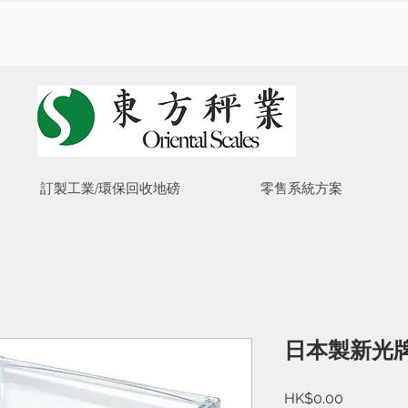
訂製工業/環保回收地磅
零售系統方案
日本製新光牌
價
HK$0.00