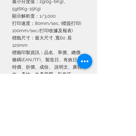
最小分度值：2g(0g~6Kg)、
5g(6Kg~15Kg)
顯示解析度：1/3,000
打印速度：80mm/sec. (標簽打印)
100mm/sec.(打印收據及報表)
標韱尺寸：最大尺寸 ,寬60 ,長
120mm
標籤印製資訊：品名、單價、總價、
條碼(EAN,ITF)、製造日、有效日、
特價、折價、成份、 說明文、廣告
文、產地、生產履歷、影像等
通訊規格：RS-232C、Cash
Drawer、Ethernet
溼度範圍：相對溼度 15~85%
溫度範圍：-10~40℃
外觀尺吋：
383.4(W)x419.3(D)x552.6(H)mm
淨重：10.5Kg
電源：AC 100~240 50/60 Hz