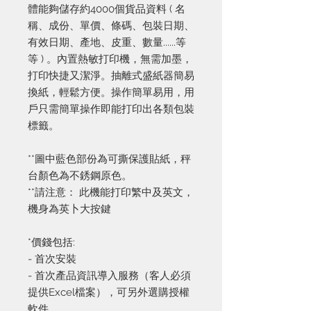
體能夠儲存約4000個貨品資料 ( 名
稱、成份、單價、條碼、包裝日期、
有效日期、產地、皮重、數量......等
等 ) 。內置熱敏打印機，無需加墨，
打印快捷又潔淨。抽離式盛紙器簡易
換紙，輕鬆方便。操作簡單易用，用
戶只需簡單操作即能打印出各類包裝
標籤。
**圖中藍色部份為可撕保護貼紙，秤
台顏色為不銹鋼原色。
**請注意： 此機能打印繁中及英文，
機身為英卜大按鍵
*價錢包括:
- 首次安裝
- 首次產品資訊導入服務（客人必須
提供Excel檔案），可另外選購授權
軟件