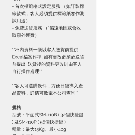
- 首次標籤格式設定服務 （如訂製標
籤款式，客人必須提供標籤紙卷作測
試用途）
- 免費送貨服務 （*偏遠地區或會收
取額外運費）
**秤內資料一慨以客人送貨前提供
Excel檔案作準, 如有更改必須於送貨
前提出. 送貨後的資料更改則由客人
自行操作處理**
**客人可選購軟件，方便日後導入產
品資料，詳情可致電本公司查詢**
規格
型號：平面式SM-110B ( 32個快捷鍵
) 及SM-110P ( 56個快捷鍵 )
稱量：最大15Kg、最小40g