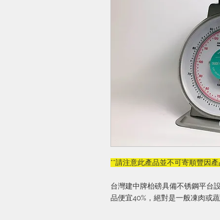
**請注意此產品並不可寄順豐因產
台灣建中牌枱磅具備不锈鋼平台
品便宜40%，絕對是一般凍肉或