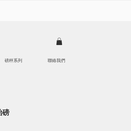
磅秤系列
聯絡我們
枱磅