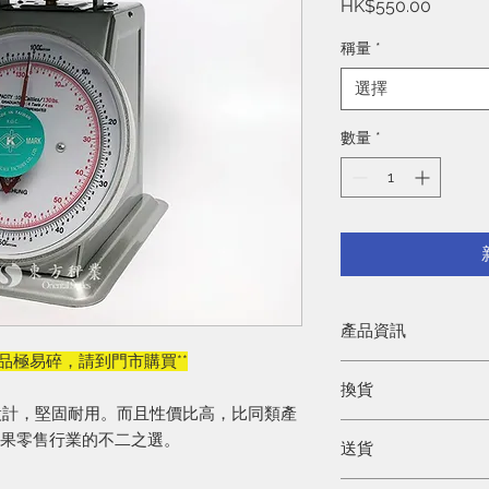
價
HK$550.00
格
稱量
*
選擇
數量
*
產品資訊
品極易碎，請到門市購買**
不锈鋼平台尺寸320m
換貨
量款式任君選擇: 30kg/
設計，堅固耐用。而且性價比高，比同類產
或100斤/130lb
產品出門並不設退貨
蔬果零售行業的不二之選。
(以單據上日期作準)
送貨
收據到專門店更換。
用。
使用不當做成損毀，