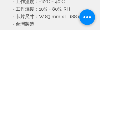
- 工作溫度：-10°C ~ 40°C
- 工作濕度：10% ~ 80%, RH
- 卡片尺寸：W 83 mm x L 188 mm
- 台灣製造
產品資訊
電源供應：中國大陸 220V ~ 240V
換貨
/ 台灣110V ~ 120V
安培數：0.19 Amp
產品出門並不設退貨，如有任何問題，
機台尺寸：D 10 x W 13.5 x H
送貨
請於七天內帶用同收據到專門店更換。
21cm3
經檢查後若證實產品遭受人為破壞及使
機台重量：1.68 kgs
你可以採用以下途徑找領取已購買的產
用不當做成損毀，本公司可能不接受任
付款方式
工作溫度：-10°C ~ 40°C
品:
何產品更換。
工作濕度：10% ~ 80%, RH
1. 於3-5天內親身到專門店取貨。專門
閣下可自由選擇以下付款方式:
卡片尺寸：W 83 mm x L 188 mm
店地址: 九龍油麻地上海街275號地下
1. 到專門店取貨時付款 (只收現金)。
產品保養期為由購買當天起計算六個月
2. 採用順豐速遞服務，我們將會代為寄
2. 銀行轉帳到本公司銀行戶口，然後電
(以單據上日期作準)，保養期過後可能
出，運費由買買家收貨時支付。
郵或WhatsApp收據給我們以茲證明。
需付維修及零件費用。
3. 全單超過港幣一千元的話，我們會提
聯絡我們
供免費運貨服務。
電話:
2677 8989