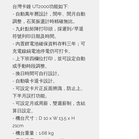
台灣卡鐘 UT2000功能如下:
- 自動萬年曆設計，閏年、閏月自動
調整，石英振盪計時精確無比。
- 九針點矩陣打印頭，採遲到/早退
符號列印日期及時間。
- 內置鋰電池確保資料存料三年；可
充電鎳鎘電池停電仍可打卡。
- 上下班四欄位打印，並可設定自動
或手動時段調整。
- 換日時間可自行設計。
- 自動吸卡退卡設計。
- 可設定卡片正反面辨識，防止上、
下半月誤打功能。
- 可設定月或周薪，雙週薪制，含結
算日設定。
- 機台尺寸：D 10 x W 13.5 x H
21cm
- 機台重量：1.68 kg